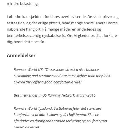
mindre belastning.
Løbesko kan sjældent forklares overbevisende. De skal opleves og
testes ude, og det er lige præcis, hvad mange andre løbere i vores
nabolande har gjort. På mange måder en anderledes og
bemærkelsesværdig nyskabelse fra On. Vi glæder os til at forklare
dig, hvori dette består.
Anmeldelser
Runners World UK: ”These shoes struck a nice balance
cushioning and response and are much lighter than they look.
Overall they offer a good comfortable ride.”
Best new shoes in US Running Network, March 2016
Runners World Tyskland: Testløberen føler det særdeles
komfortabelt at løbe i skoen også i højt tempo. Skoene
efterlader en dæmpende stødabsorbering og et uforstyrret
”glide” og afsæt.