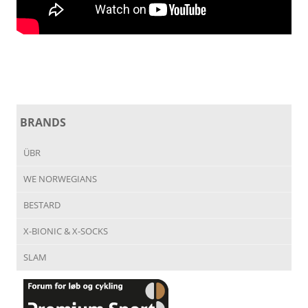
BRANDS
ÜBR
WE NORWEGIANS
BESTARD
X-BIONIC & X-SOCKS
SLAM