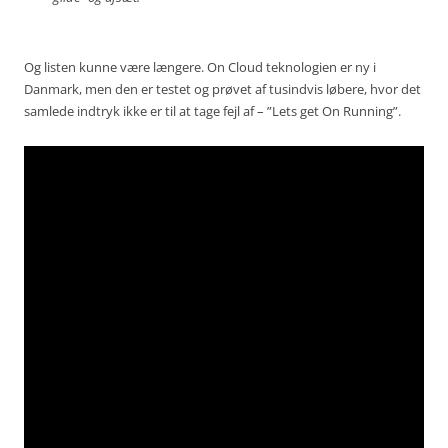
Og listen kunne være længere. On Cloud teknologien er ny i
Danmark, men den er testet og prøvet af tusindvis løbere, hvor det
samlede indtryk ikke er til at tage fejl af – ”Lets get On Running”.