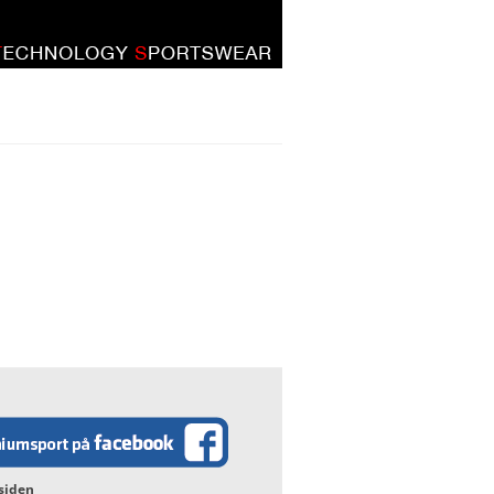
Hop
til
indhold
siden