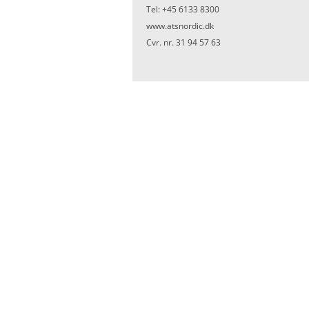
Tel: +45 6133 8300
www.atsnordic.dk
Cvr. nr. 31 94 57 63