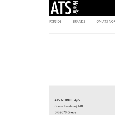
ADVANCED TECHNOLOGY SPORTSWEAR
ATS NORDIC
FORSIDE
BRANDS
OM ATS NOR
ÜBR
COOKIEPOL
WE NORWEGIANS
X-BIONIC
BESTARD
SLAM
ATS NORDIC ApS
Greve Landevej 140
DK-2670 Greve