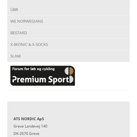
ÜBR
WE NORWEGIANS
BESTARD
X-BIONIC & X-SOCKS
SLAM
ATS NORDIC ApS
Greve Landevej 140
DK-2670 Greve