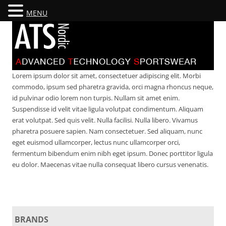
MENU
ATS NORDIC
ADVANCED TECHNOLOGY SPORTSWEAR
Lorem ipsum dolor sit amet, consectetuer adipiscing elit. Morbi
commodo, ipsum sed pharetra gravida, orci magna rhoncus neque,
id pulvinar odio lorem non turpis. Nullam sit amet enim.
Suspendisse id velit vitae ligula volutpat condimentum. Aliquam
erat volutpat. Sed quis velit. Nulla facilisi. Nulla libero. Vivamus
pharetra posuere sapien. Nam consectetuer. Sed aliquam, nunc
eget euismod ullamcorper, lectus nunc ullamcorper orci,
fermentum bibendum enim nibh eget ipsum. Donec porttitor ligula
eu dolor. Maecenas vitae nulla consequat libero cursus venenatis.
BRANDS